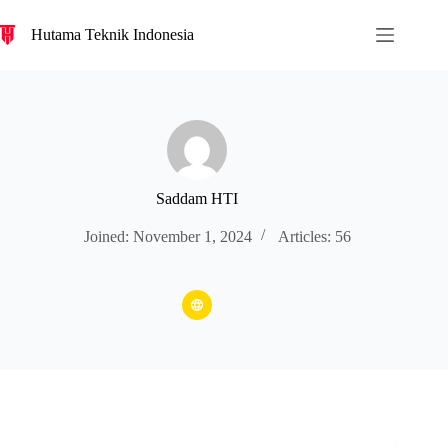
S
Hutama Teknik Indonesia
k
i
p
t
o
c
o
n
t
e
Saddam HTI
n
t
Joined: November 1, 2024
Articles: 56