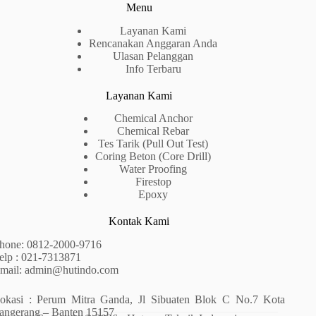
Menu
Layanan Kami
Rencanakan Anggaran Anda
Ulasan Pelanggan
Info Terbaru
Layanan Kami
Chemical Anchor
Chemical Rebar
Tes Tarik (Pull Out Test)
Coring Beton (Core Drill)
Water Proofing
Firestop
Epoxy
Kontak Kami
hone:
0812-2000-9716
elp : 021-7313871
mail:
admin@hutindo.com
okasi :
Perum Mitra Ganda, Jl Sibuaten Blok C No.7 Kota
angerang – Banten 15157