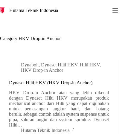
S
Hutama Teknik Indonesia
k
i
p
t
o
c
Category
HKV Drop-in Anchor
o
n
t
e
n
Dynabolt
,
Dynaset Hilti HKV
,
Hilti HKV
,
t
HKV Drop-in Anchor
Dynaset Hilti HKV (HKV Drop-in Anchor)
HKV Drop-in Anchor atau yang lebih dikenal
dengan Dynaset Hilti HKV merupakan produk
mechanical anchor dari Hilti yang dapat digunakan
untuk pemasangan angkur baut, dan batang
berulir. sebagai contoh adalah system suspense untuk
pipa, saluran angin dan system sprinkle. Dynaset
Hilti…
Hutama Teknik Indonesia