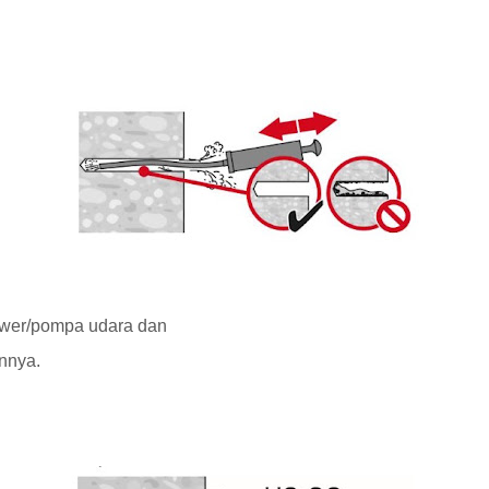
ower/pompa udara dan
innya.