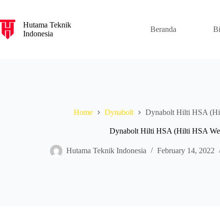
S
k
Hutama Teknik
i
Beranda
B
Indonesia
p
t
o
c
o
n
t
e
n
Home
Dynabolt
Dynabolt Hilti HSA (H
t
Dynabolt Hilti HSA (Hilti HSA W
Hutama Teknik Indonesia
February 14, 2022