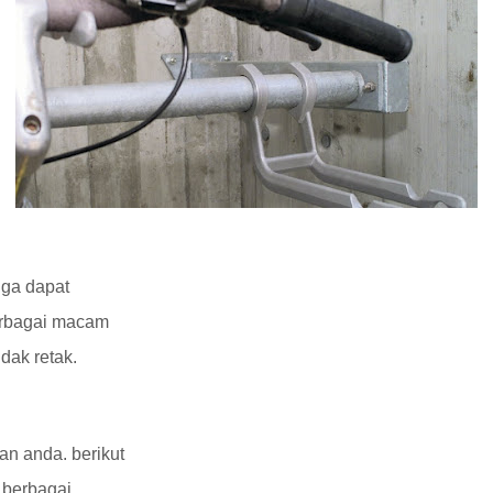
gga dapat
erbagai macam
dak retak.
n anda. berikut
A berbagai