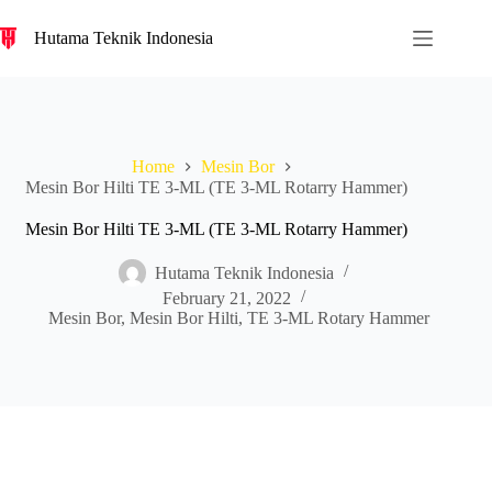
S
Hutama Teknik Indonesia
k
i
p
t
o
c
o
Home
Mesin Bor
n
Mesin Bor Hilti TE 3-ML (TE 3-ML Rotarry Hammer)
t
e
Mesin Bor Hilti TE 3-ML (TE 3-ML Rotarry Hammer)
n
t
Hutama Teknik Indonesia
February 21, 2022
Mesin Bor
,
Mesin Bor Hilti
,
TE 3-ML Rotary Hammer