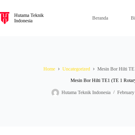
S
k
Hutama Teknik
i
Beranda
B
Indonesia
p
t
o
c
o
n
t
e
n
Home
Uncategorized
Mesin Bor Hilti T
t
Mesin Bor Hilti TE1 (TE 1 Rota
Hutama Teknik Indonesia
February