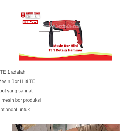
 TE 1 adalah
esin Bor HIlti TE
bot yang sangat
 mesin bor produksi
gat andal untuk