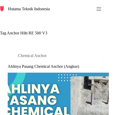
S
Hutama Teknik Indonesia
k
i
p
t
o
c
Tag
Anchor Hilti RE 500 V3
o
n
t
e
n
Chemical Anchor
t
Ahlinya Pasang Chemical Anchor (Angkur)