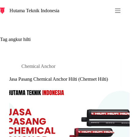
S
Hutama Teknik Indonesia
k
i
p
t
o
c
Tag
angkur hilti
o
n
t
e
n
Chemical Anchor
t
Jasa Pasang Chemical Anchor Hilti (Chemset Hilti)