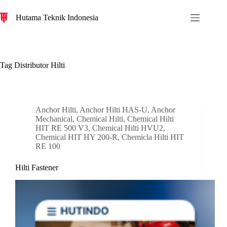
S
Hutama Teknik Indonesia
k
i
p
t
o
c
Tag
Distributor Hilti
o
n
t
e
n
Anchor Hilti
,
Anchor Hilti HAS-U
,
Anchor
t
Mechanical
,
Chemical Hilti
,
Chemical Hilti
HIT RE 500 V3
,
Chemical Hilti HVU2
,
Chemical HIT HY 200-R
,
Chemicla Hilti HIT
RE 100
Hilti Fastener