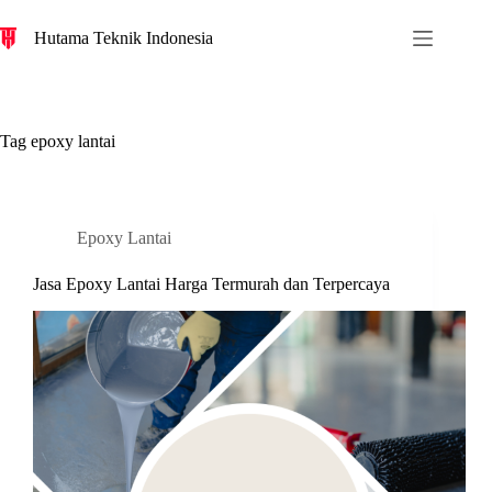
S
Hutama Teknik Indonesia
k
i
p
t
o
c
Tag
epoxy lantai
o
n
t
e
n
Epoxy Lantai
t
Jasa Epoxy Lantai Harga Termurah dan Terpercaya