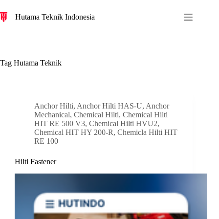
S
Hutama Teknik Indonesia
k
i
p
t
o
c
Tag
Hutama Teknik
o
n
t
e
n
Anchor Hilti
,
Anchor Hilti HAS-U
,
Anchor
t
Mechanical
,
Chemical Hilti
,
Chemical Hilti
HIT RE 500 V3
,
Chemical Hilti HVU2
,
Chemical HIT HY 200-R
,
Chemicla Hilti HIT
RE 100
Hilti Fastener