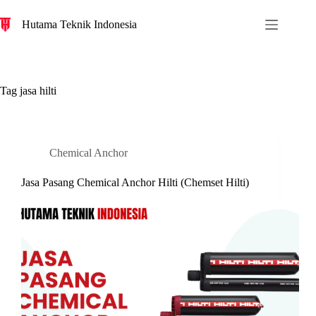
S
Hutama Teknik Indonesia
k
i
p
t
o
c
Tag
jasa hilti
o
n
t
e
n
Chemical Anchor
t
Jasa Pasang Chemical Anchor Hilti (Chemset Hilti)