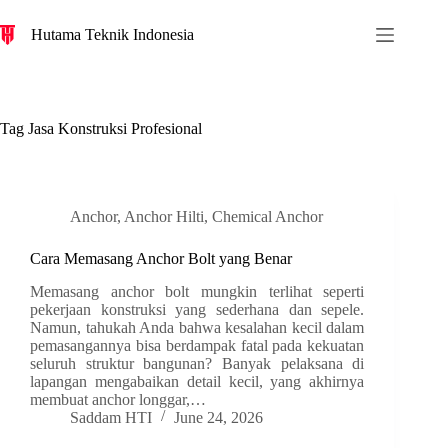
S
Hutama Teknik Indonesia
k
i
p
t
o
c
Tag
Jasa Konstruksi Profesional
o
n
t
e
n
Anchor
,
Anchor Hilti
,
Chemical Anchor
t
Cara Memasang Anchor Bolt yang Benar
Memasang anchor bolt mungkin terlihat seperti
pekerjaan konstruksi yang sederhana dan sepele.
Namun, tahukah Anda bahwa kesalahan kecil dalam
pemasangannya bisa berdampak fatal pada kekuatan
seluruh struktur bangunan? Banyak pelaksana di
lapangan mengabaikan detail kecil, yang akhirnya
membuat anchor longgar,…
Saddam HTI
June 24, 2026