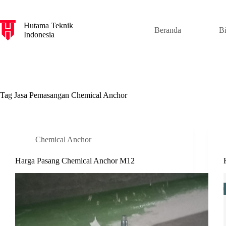
S
k
Hutama Teknik
i
Beranda
B
Indonesia
p
t
o
c
o
n
t
Tag
Jasa Pemasangan Chemical Anchor
e
n
t
Chemical Anchor
Harga Pasang Chemical Anchor M12