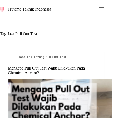
S
Hutama Teknik Indonesia
k
i
p
t
o
c
Tag
Jasa Pull Out Test
o
n
t
e
n
Jasa Tes Tarik (Pull Out Test)
t
Mengapa Pull Out Test Wajib Dilakukan Pada
Chemical Anchor?