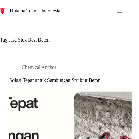
S
Hutama Teknik Indonesia
k
i
p
t
o
c
Tag
Jasa Stek Besi Beton
o
n
t
e
n
Chemical Anchor
t
Solusi Tepat untuk Sambungan Struktur Beton.