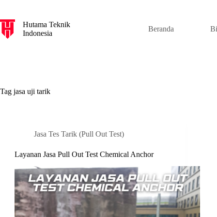
S
k
Hutama Teknik
i
Beranda
B
Indonesia
p
t
o
c
o
n
t
Tag
jasa uji tarik
e
n
t
Jasa Tes Tarik (Pull Out Test)
Layanan Jasa Pull Out Test Chemical Anchor