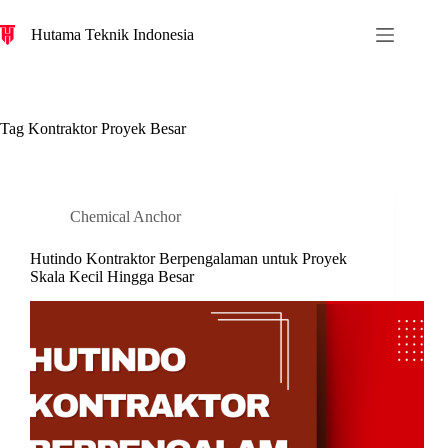
S
Hutama Teknik Indonesia
k
i
p
t
o
c
Tag
Kontraktor Proyek Besar
o
n
t
e
n
Chemical Anchor
t
Hutindo Kontraktor Berpengalaman untuk Proyek
Skala Kecil Hingga Besar