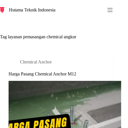
S
Hutama Teknik Indonesia
k
i
p
t
o
c
Tag
layanan pemasangan chemical angkur
o
n
t
e
n
Chemical Anchor
t
Harga Pasang Chemical Anchor M12