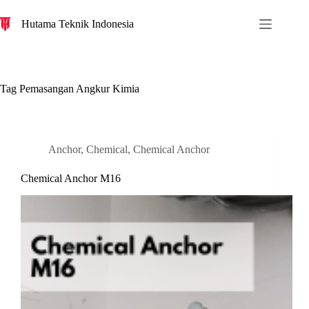
S
Hutama Teknik Indonesia
k
i
p
t
o
c
Tag
Pemasangan Angkur Kimia
o
n
t
e
n
Anchor
,
Chemical
,
Chemical Anchor
t
Chemical Anchor M16