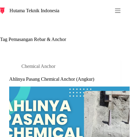
S
Hutama Teknik Indonesia
k
i
p
t
o
c
Tag
Pemasangan Rebar & Anchor
o
n
t
e
n
Chemical Anchor
t
Ahlinya Pasang Chemical Anchor (Angkur)