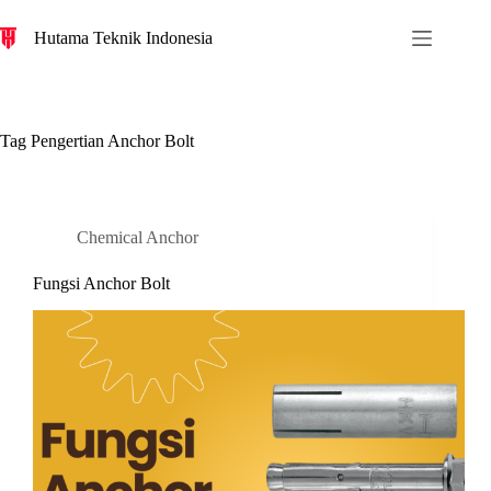
S
Hutama Teknik Indonesia
k
i
p
t
o
c
Tag
Pengertian Anchor Bolt
o
n
t
e
n
Chemical Anchor
t
Fungsi Anchor Bolt