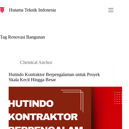
S
Hutama Teknik Indonesia
k
i
p
t
o
c
Tag
Renovasi Bangunan
o
n
t
e
n
Chemical Anchor
t
Hutindo Kontraktor Berpengalaman untuk Proyek
Skala Kecil Hingga Besar