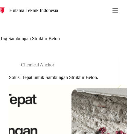
S
Hutama Teknik Indonesia
k
i
p
t
o
c
Tag
Sambungan Struktur Beton
o
n
t
e
n
Chemical Anchor
t
Solusi Tepat untuk Sambungan Struktur Beton.