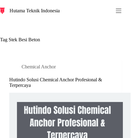
S
Hutama Teknik Indonesia
k
i
p
t
o
c
Tag
Stek Besi Beton
o
n
t
e
n
Chemical Anchor
t
Hutindo Solusi Chemical Anchor Profesional &
Terpercaya