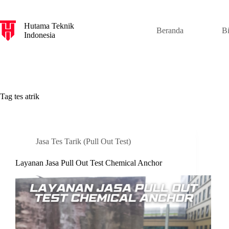
S
k
Hutama Teknik
i
Beranda
B
Indonesia
p
t
o
c
o
n
t
Tag
tes atrik
e
n
t
Jasa Tes Tarik (Pull Out Test)
Layanan Jasa Pull Out Test Chemical Anchor