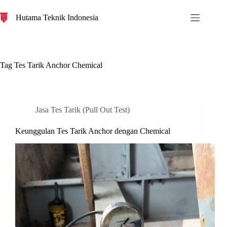
S
Hutama Teknik Indonesia
k
i
p
t
o
c
Tag
Tes Tarik Anchor Chemical
o
n
t
e
n
Jasa Tes Tarik (Pull Out Test)
t
Keunggulan Tes Tarik Anchor dengan Chemical