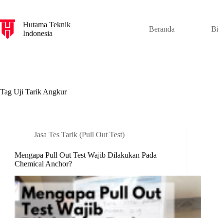
S
k
Hutama Teknik
i
Beranda
B
Indonesia
p
t
o
c
o
n
t
Tag
Uji Tarik Angkur
e
n
t
Jasa Tes Tarik (Pull Out Test)
Mengapa Pull Out Test Wajib Dilakukan Pada
Chemical Anchor?