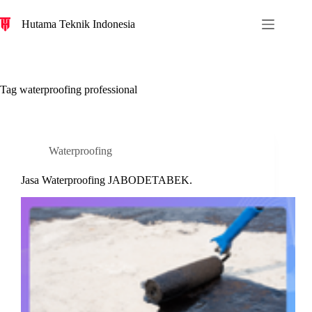
S
Hutama Teknik Indonesia
k
i
p
t
o
c
Tag
waterproofing professional
o
n
t
e
n
Waterproofing
t
Jasa Waterproofing JABODETABEK.