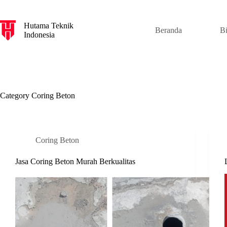
S
k
Hutama Teknik
i
Beranda
B
Indonesia
p
t
o
c
o
n
t
Category
Coring Beton
e
n
t
Coring Beton
Jasa Coring Beton Murah Berkualitas