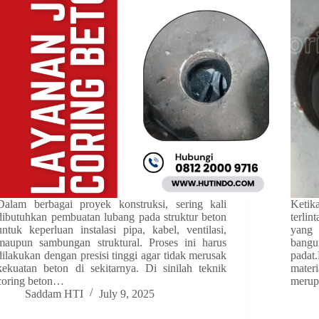
Dalam berbagai proyek konstruksi, sering kali
Ketik
dibutuhkan pembuatan lubang pada struktur beton
terli
untuk keperluan instalasi pipa, kabel, ventilasi,
yang
maupun sambungan struktural. Proses ini harus
bangu
dilakukan dengan presisi tinggi agar tidak merusak
padat
kekuatan beton di sekitarnya. Di sinilah teknik
materi
coring beton…
meru
Saddam HTI
July 9, 2025