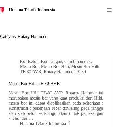
S
Hutama Teknik Indonesia
k
i
p
t
o
c
Category
Rotary Hammer
o
n
t
e
n
Bor Beton
,
Bor Tangan
,
Combihammer
,
t
Mesin Bor
,
Mesin Bor Hilti
,
Mesin Bor Hilti
TE 30 AVR
,
Rotary Hammer
,
TE 30
Mesin Bor Hilti TE 30-AVR
Mesin Bor Hilti TE-30 AVR Rotarry Hammer ini
merupakan mesin bor yang kuat produksi dari Hilti.
mesin bor ini dapat diaplikasikan pada pekerjaan :
Konstruksi : pekerjaan rebar doweling pada tangga
atau slab beton serta digunakan untuk pemasangan
anchor dari…
Hutama Teknik Indonesia