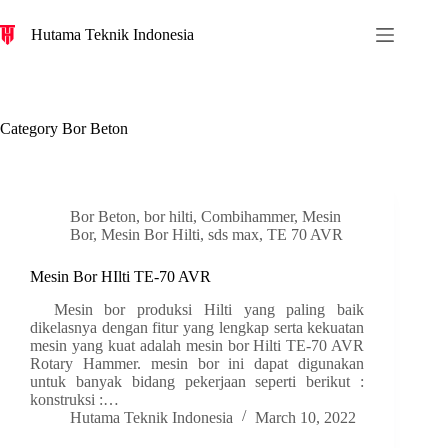
S
Hutama Teknik Indonesia
k
i
p
t
o
c
Category
Bor Beton
o
n
t
e
n
Bor Beton
,
bor hilti
,
Combihammer
,
Mesin
t
Bor
,
Mesin Bor Hilti
,
sds max
,
TE 70 AVR
Mesin Bor HIlti TE-70 AVR
Mesin bor produksi Hilti yang paling baik
dikelasnya dengan fitur yang lengkap serta kekuatan
mesin yang kuat adalah mesin bor Hilti TE-70 AVR
Rotary Hammer. mesin bor ini dapat digunakan
untuk banyak bidang pekerjaan seperti berikut :
konstruksi :…
Hutama Teknik Indonesia
March 10, 2022