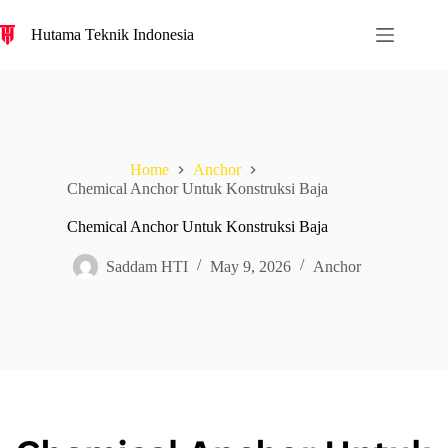
S
Hutama Teknik Indonesia
k
i
p
t
o
c
o
n
Home
Anchor
t
Chemical Anchor Untuk Konstruksi Baja
e
n
Chemical Anchor Untuk Konstruksi Baja
t
Saddam HTI
May 9, 2026
Anchor