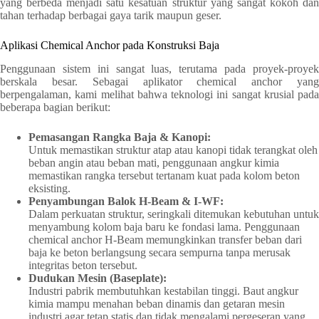
yang berbeda menjadi satu kesatuan struktur yang sangat kokoh dan
tahan terhadap berbagai gaya tarik maupun geser.
Aplikasi Chemical Anchor pada Konstruksi Baja
Penggunaan sistem ini sangat luas, terutama pada proyek-proyek
berskala besar. Sebagai aplikator chemical anchor yang
berpengalaman, kami melihat bahwa teknologi ini sangat krusial pada
beberapa bagian berikut:
Pemasangan Rangka Baja & Kanopi:
Untuk memastikan struktur atap atau kanopi tidak terangkat oleh
beban angin atau beban mati, penggunaan angkur kimia
memastikan rangka tersebut tertanam kuat pada kolom beton
eksisting.
Penyambungan Balok H-Beam & I-WF:
Dalam perkuatan struktur, seringkali ditemukan kebutuhan untuk
menyambung kolom baja baru ke fondasi lama. Penggunaan
chemical anchor H-Beam memungkinkan transfer beban dari
baja ke beton berlangsung secara sempurna tanpa merusak
integritas beton tersebut.
Dudukan Mesin (Baseplate):
Industri pabrik membutuhkan kestabilan tinggi. Baut angkur
kimia mampu menahan beban dinamis dan getaran mesin
industri agar tetap statis dan tidak mengalami pergeseran yang