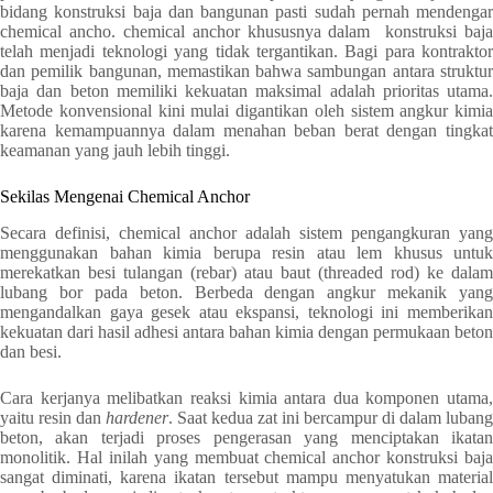
bidang konstruksi baja dan bangunan pasti sudah pernah mendengar
chemical ancho. chemical anchor khususnya dalam konstruksi baja
telah menjadi teknologi yang tidak tergantikan. Bagi para kontraktor
dan pemilik bangunan, memastikan bahwa sambungan antara struktur
baja dan beton memiliki kekuatan maksimal adalah prioritas utama.
Metode konvensional kini mulai digantikan oleh sistem angkur kimia
karena kemampuannya dalam menahan beban berat dengan tingkat
keamanan yang jauh lebih tinggi.
Sekilas Mengenai Chemical Anchor
Secara definisi, chemical anchor adalah sistem pengangkuran yang
menggunakan bahan kimia berupa resin atau lem khusus untuk
merekatkan besi tulangan (rebar) atau baut (threaded rod) ke dalam
lubang bor pada beton. Berbeda dengan angkur mekanik yang
mengandalkan gaya gesek atau ekspansi, teknologi ini memberikan
kekuatan dari hasil adhesi antara bahan kimia dengan permukaan beton
dan besi.
Cara kerjanya melibatkan reaksi kimia antara dua komponen utama,
yaitu resin dan
hardener
. Saat kedua zat ini bercampur di dalam lubang
beton, akan terjadi proses pengerasan yang menciptakan ikatan
monolitik. Hal inilah yang membuat chemical anchor konstruksi baja
sangat diminati, karena ikatan tersebut mampu menyatukan material