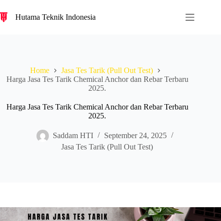
S
Hutama Teknik Indonesia
k
i
p
t
o
c
Home
Jasa Tes Tarik (Pull Out Test)
o
Harga Jasa Tes Tarik Chemical Anchor dan Rebar Terbaru
n
2025.
t
e
n
Harga Jasa Tes Tarik Chemical Anchor dan Rebar Terbaru
t
2025.
Saddam HTI
September 24, 2025
Jasa Tes Tarik (Pull Out Test)