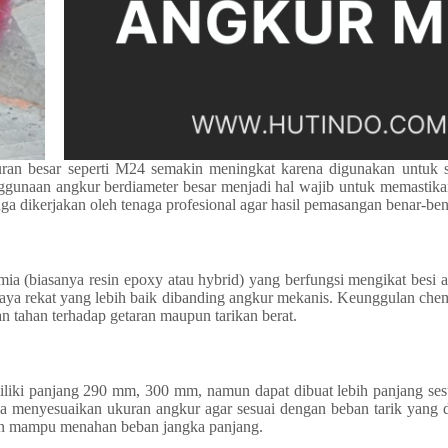
uran besar seperti M24 semakin meningkat karena digunakan untuk
ggunaan angkur berdiameter besar menjadi hal wajib untuk memastikan
ga dikerjakan oleh tenaga profesional agar hasil pemasangan benar-bena
ia (biasanya resin epoxy atau hybrid) yang berfungsi mengikat besi 
ya rekat yang lebih baik dibanding angkur mekanis. Keunggulan chem
 tahan terhadap getaran maupun tarikan berat.
ki panjang 290 mm, 300 mm, namun dapat dibuat lebih panjang sesu
a menyesuaikan ukuran angkur agar sesuai dengan beban tarik yang d
 dan mampu menahan beban jangka panjang.