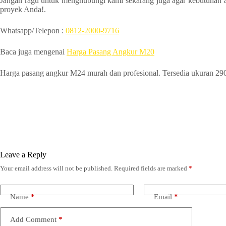
Jangan ragu untuk menghubungi kami sekarang juga agar kebutuhan a
proyek Anda!.
Whatsapp/Telepon :
0812-2000-9716
Baca juga mengenai
Harga Pasang Angkur M20
Harga pasang angkur M24 murah dan profesional. Tersedia ukuran 2
Leave a Reply
Your email address will not be published.
Required fields are marked
*
Name
*
Email
*
Add Comment
*