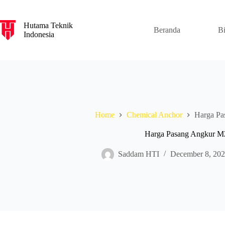
S
k
Hutama Teknik
i
Beranda
B
Indonesia
p
t
o
c
o
n
t
e
n
Home
Chemical Anchor
Harga Pa
t
Harga Pasang Angkur M
Saddam HTI
December 8, 20