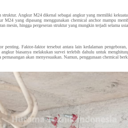
struktur. Angkur M24 dikenal sebagai angkur yang memiliki kekuatan
ngkur M24 yang dipasang menggunakan chemical anchor mampu member
ran mesin, hingga pergeseran struktur yang mungkin terjadi selama usi
r penting. Faktor-faktor tersebut antara lain kedalaman pengeboran
ng angkur biasanya melakukan survei terlebih dahulu untuk menghitun
a pemasangan akan menyesuaikan. Namun, penggunaan chemical berkuali