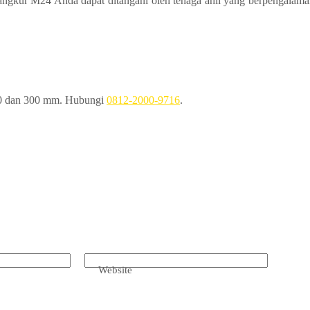
ngkur M24 Anda dapat ditangani oleh tenaga ahli yang berpengalaman
90 dan 300 mm. Hubungi
0812-2000-9716
.
Website