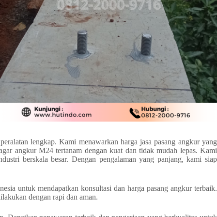
peralatan lengkap. Kami menawarkan harga jasa pasang angkur yang
 agar angkur M24 tertanam dengan kuat dan tidak mudah lepas. Kami
industri berskala besar. Dengan pengalaman yang panjang, kami siap
sia untuk mendapatkan konsultasi dan harga pasang angkur terbaik.
ilakukan dengan rapi dan aman.