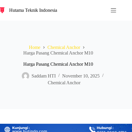
S
Hutama Teknik Indonesia
k
i
p
t
o
c
o
Home
Chemical Anchor
n
Harga Pasang Chemical Anchor M10
t
e
n
Harga Pasang Chemical Anchor M10
t
Saddam HTI
November 10, 2025
Chemical Anchor