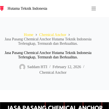
S
Hutama Teknik Indonesia
k
i
p
t
o
c
Home
Chemical Anchor
o
Jasa Pasang Chemical Anchor Hutama Teknik Indonesia
n
Terlengkap, Termurah dan Berkualitas.
t
e
n
Jasa Pasang Chemical Anchor Hutama Teknik Indonesia
t
Terlengkap, Termurah dan Berkualitas.
Saddam HTI
February 12, 2026
Chemical Anchor