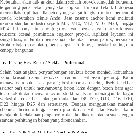
Kebutuhan akan titik angkur dalam sebuah proyek sangatlah beragam,
tergantung pada beban yang akan dipikul. Hutama Teknik Indonesia
menyediakan pilihan diameter yang sangat lengkap untuk memenuhi
segala kebutuhan teknis Anda. Jasa pasang anchor kami meliputi
ukuran standar industri seperti M8, M10, M12, M16, M20, hingga
M24. Tak hanya itu, kami juga melayani pemasangan ukuran khusus
(custom) sesuai permintaan engineer proyek. Aplikasi layanan ini
sangat luas, mulai dari pemasangan dudukan mesin pabrik, perkuatan
struktur baja (base plate), pemasangan lift, hingga instalasi railing dan
canopy bangunan.
Jasa Pasang Besi Rebar / Stekbar Profesional
Selain baut angkur, penyambungan struktur beton menjadi kebutuhan
yang krusial dalam renovasi maupun perluasan gedung. Kami
menawarkan solusi jasa pasang besi rebar atau sering disebut stekbar
(starter bar) untuk menyambung beton lama dengan beton baru agar
tetap kokoh dan menyatu secara struktural. Kami menangani berbagai
variasi diameter besi tulangan mulai dari D8, D10, D13, D16, D19,
D22 hingga D25 dan seterusnya. Dengan menggunakan material
chemical bermutu tinggi seperti produk dari Hilti atau Fischer, kami
menjamin kedalaman pengeboran dan kualitas rekatan sesuai dengan
standar perhitungan beban yang direncanakan.
Jasa Tes Tarik (Pull Out Test) Anchor & Rebar