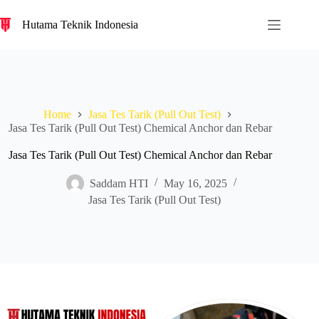
S
Hutama Teknik Indonesia
k
i
p
t
o
c
o
Home
Jasa Tes Tarik (Pull Out Test)
n
Jasa Tes Tarik (Pull Out Test) Chemical Anchor dan Rebar
t
e
n
Jasa Tes Tarik (Pull Out Test) Chemical Anchor dan Rebar
t
Saddam HTI
May 16, 2025
Jasa Tes Tarik (Pull Out Test)