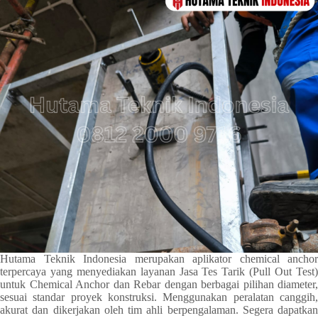
Hutama Teknik Indonesia merupakan aplikator chemical anchor
terpercaya yang menyediakan layanan Jasa Tes Tarik (Pull Out Test)
untuk Chemical Anchor dan Rebar dengan berbagai pilihan diameter,
sesuai standar proyek konstruksi. Menggunakan peralatan canggih,
akurat dan dikerjakan oleh tim ahli berpengalaman. Segera dapatkan