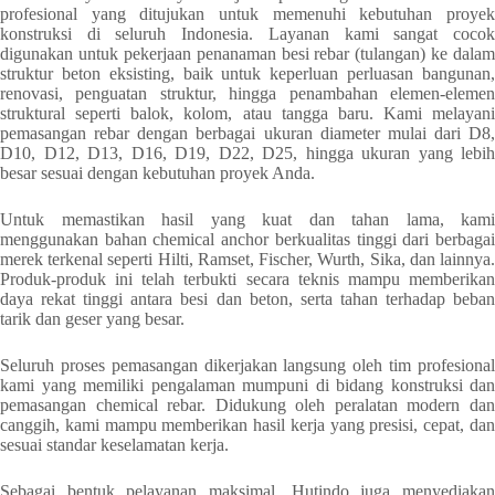
profesional yang ditujukan untuk memenuhi kebutuhan proyek
konstruksi di seluruh Indonesia. Layanan kami sangat cocok
digunakan untuk pekerjaan penanaman besi rebar (tulangan) ke dalam
struktur beton eksisting, baik untuk keperluan perluasan bangunan,
renovasi, penguatan struktur, hingga penambahan elemen-elemen
struktural seperti balok, kolom, atau tangga baru. Kami melayani
pemasangan rebar dengan berbagai ukuran diameter mulai dari D8,
D10, D12, D13, D16, D19, D22, D25, hingga ukuran yang lebih
besar sesuai dengan kebutuhan proyek Anda.
Untuk memastikan hasil yang kuat dan tahan lama, kami
menggunakan bahan chemical anchor berkualitas tinggi dari berbagai
merek terkenal seperti Hilti, Ramset, Fischer, Wurth, Sika, dan lainnya.
Produk-produk ini telah terbukti secara teknis mampu memberikan
daya rekat tinggi antara besi dan beton, serta tahan terhadap beban
tarik dan geser yang besar.
Seluruh proses pemasangan dikerjakan langsung oleh tim profesional
kami yang memiliki pengalaman mumpuni di bidang konstruksi dan
pemasangan chemical rebar. Didukung oleh peralatan modern dan
canggih, kami mampu memberikan hasil kerja yang presisi, cepat, dan
sesuai standar keselamatan kerja.
Sebagai bentuk pelayanan maksimal, Hutindo juga menyediakan