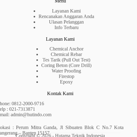
Menu
Layanan Kami
Rencanakan Anggaran Anda
Ulasan Pelanggan
Info Terbaru
Layanan Kami
Chemical Anchor
Chemical Rebar
Tes Tarik (Pull Out Test)
Coring Beton (Core Drill)
Water Proofing
Firestop
Epoxy
Kontak Kami
hone:
0812-2000-9716
elp : 021-7313871
mail:
admin@hutindo.com
okasi :
Perum Mitra Ganda, Jl Sibuaten Blok C No.7 Kota
angerang – Banten 15157
Copyright © 2026 - Hutama Teknik Indonesia