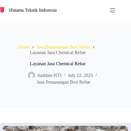
S
Hutama Teknik Indonesia
k
i
p
t
o
c
o
Home
Jasa Pemasangan Besi Rebar
n
Layanan Jasa Chemical Rebar
t
e
n
Layanan Jasa Chemical Rebar
t
Saddam HTI
July 22, 2025
Jasa Pemasangan Besi Rebar