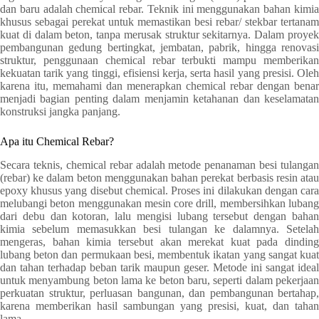
dan baru adalah chemical rebar. Teknik ini menggunakan bahan kimia
khusus sebagai perekat untuk memastikan besi rebar/ stekbar tertanam
kuat di dalam beton, tanpa merusak struktur sekitarnya. Dalam proyek
pembangunan gedung bertingkat, jembatan, pabrik, hingga renovasi
struktur, penggunaan chemical rebar terbukti mampu memberikan
kekuatan tarik yang tinggi, efisiensi kerja, serta hasil yang presisi. Oleh
karena itu, memahami dan menerapkan chemical rebar dengan benar
menjadi bagian penting dalam menjamin ketahanan dan keselamatan
konstruksi jangka panjang.
Apa itu Chemical Rebar?
Secara teknis, chemical rebar adalah metode penanaman besi tulangan
(rebar) ke dalam beton menggunakan bahan perekat berbasis resin atau
epoxy khusus yang disebut chemical. Proses ini dilakukan dengan cara
melubangi beton menggunakan mesin core drill, membersihkan lubang
dari debu dan kotoran, lalu mengisi lubang tersebut dengan bahan
kimia sebelum memasukkan besi tulangan ke dalamnya. Setelah
mengeras, bahan kimia tersebut akan merekat kuat pada dinding
lubang beton dan permukaan besi, membentuk ikatan yang sangat kuat
dan tahan terhadap beban tarik maupun geser. Metode ini sangat ideal
untuk menyambung beton lama ke beton baru, seperti dalam pekerjaan
perkuatan struktur, perluasan bangunan, dan pembangunan bertahap,
karena memberikan hasil sambungan yang presisi, kuat, dan tahan
lama.