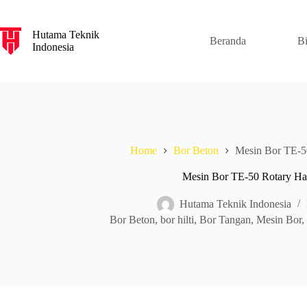
S
k
Hutama Teknik
i
Beranda
B
Indonesia
p
t
o
c
o
n
t
e
n
Home
Bor Beton
Mesin Bor TE-5
t
Mesin Bor TE-50 Rotary H
Hutama Teknik Indonesia
Bor Beton
,
bor hilti
,
Bor Tangan
,
Mesin Bor
,