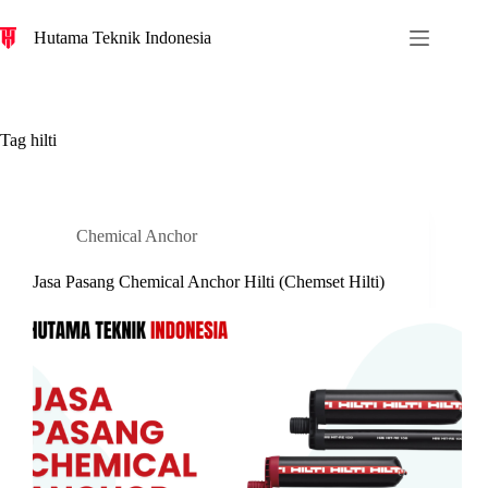
S
Hutama Teknik Indonesia
k
i
p
t
o
c
Tag
hilti
o
n
t
e
n
Chemical Anchor
t
Jasa Pasang Chemical Anchor Hilti (Chemset Hilti)