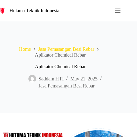
S
Hutama Teknik Indonesia
k
i
p
t
o
c
o
Home
Jasa Pemasangan Besi Rebar
n
Aplikator Chemical Rebar
t
e
n
Aplikator Chemical Rebar
t
Saddam HTI
May 21, 2025
Jasa Pemasangan Besi Rebar