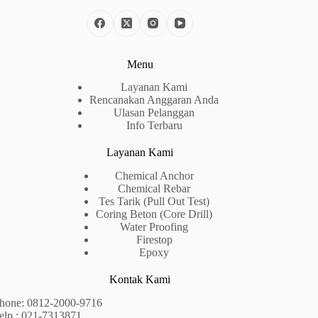
Menu
Layanan Kami
Rencanakan Anggaran Anda
Ulasan Pelanggan
Info Terbaru
Layanan Kami
Chemical Anchor
Chemical Rebar
Tes Tarik (Pull Out Test)
Coring Beton (Core Drill)
Water Proofing
Firestop
Epoxy
Kontak Kami
hone:
0812-2000-9716
elp : 021-7313871