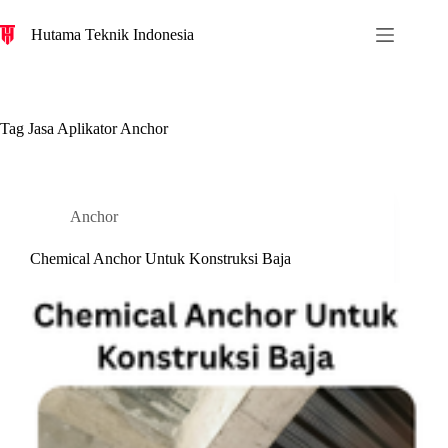
S
Hutama Teknik Indonesia
k
i
p
t
o
c
Tag
Jasa Aplikator Anchor
o
n
t
e
n
Anchor
t
Chemical Anchor Untuk Konstruksi Baja