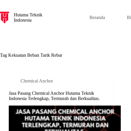
S
k
Hutama Teknik
i
Beranda
B
Indonesia
p
t
o
c
o
n
t
Tag
Kekuatan Beban Tarik Rebar
e
n
t
Chemical Anchor
Jasa Pasang Chemical Anchor Hutama Teknik
Indonesia Terlengkap, Termurah dan Berkualitas.