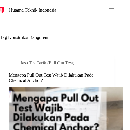
S
Hutama Teknik Indonesia
k
i
p
t
o
c
Tag
Konstruksi Bangunan
o
n
t
e
n
Jasa Tes Tarik (Pull Out Test)
t
Mengapa Pull Out Test Wajib Dilakukan Pada
Chemical Anchor?