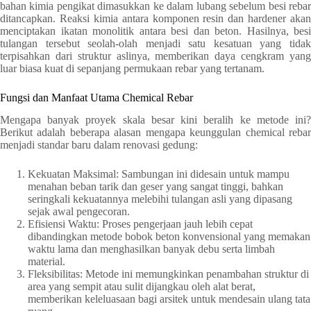
bahan kimia pengikat dimasukkan ke dalam lubang sebelum besi rebar
ditancapkan. Reaksi kimia antara komponen resin dan hardener akan
menciptakan ikatan monolitik antara besi dan beton. Hasilnya, besi
tulangan tersebut seolah-olah menjadi satu kesatuan yang tidak
terpisahkan dari struktur aslinya, memberikan daya cengkram yang
luar biasa kuat di sepanjang permukaan rebar yang tertanam.
Fungsi dan Manfaat Utama Chemical Rebar
Mengapa banyak proyek skala besar kini beralih ke metode ini?
Berikut adalah beberapa alasan mengapa keunggulan chemical rebar
menjadi standar baru dalam renovasi gedung:
Kekuatan Maksimal: Sambungan ini didesain untuk mampu
menahan beban tarik dan geser yang sangat tinggi, bahkan
seringkali kekuatannya melebihi tulangan asli yang dipasang
sejak awal pengecoran.
Efisiensi Waktu: Proses pengerjaan jauh lebih cepat
dibandingkan metode bobok beton konvensional yang memakan
waktu lama dan menghasilkan banyak debu serta limbah
material.
Fleksibilitas: Metode ini memungkinkan penambahan struktur di
area yang sempit atau sulit dijangkau oleh alat berat,
memberikan keleluasaan bagi arsitek untuk mendesain ulang tata