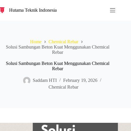
S
Hutama Teknik Indonesia
k
i
p
t
o
c
Home
Chemical Rebar
o
Solusi Sambungan Beton Kuat Menggunakan Chemical
n
Rebar
t
e
n
Solusi Sambungan Beton Kuat Menggunakan Chemical
t
Rebar
Saddam HTI
February 19, 2026
Chemical Rebar