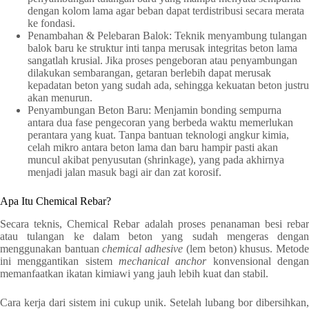
dengan kolom lama agar beban dapat terdistribusi secara merata
ke fondasi.
Penambahan & Pelebaran Balok: Teknik menyambung tulangan
balok baru ke struktur inti tanpa merusak integritas beton lama
sangatlah krusial. Jika proses pengeboran atau penyambungan
dilakukan sembarangan, getaran berlebih dapat merusak
kepadatan beton yang sudah ada, sehingga kekuatan beton justru
akan menurun.
Penyambungan Beton Baru: Menjamin bonding sempurna
antara dua fase pengecoran yang berbeda waktu memerlukan
perantara yang kuat. Tanpa bantuan teknologi angkur kimia,
celah mikro antara beton lama dan baru hampir pasti akan
muncul akibat penyusutan (shrinkage), yang pada akhirnya
menjadi jalan masuk bagi air dan zat korosif.
Apa Itu Chemical Rebar?
Secara teknis, Chemical Rebar adalah proses penanaman besi rebar
atau tulangan ke dalam beton yang sudah mengeras dengan
menggunakan bantuan
chemical adhesive
(lem beton) khusus. Metod
ini menggantikan sistem
mechanical anchor
konvensional denga
memanfaatkan ikatan kimiawi yang jauh lebih kuat dan stabil.
Cara kerja dari sistem ini cukup unik. Setelah lubang bor dibersihkan,