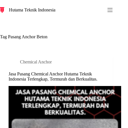
S
Hutama Teknik Indonesia
k
i
p
t
o
c
Tag
Pasang Anchor Beton
o
n
t
e
n
Chemical Anchor
t
Jasa Pasang Chemical Anchor Hutama Teknik
Indonesia Terlengkap, Termurah dan Berkualitas.