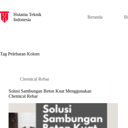
S
k
Hutama Teknik
i
Beranda
B
Indonesia
p
t
o
c
o
n
t
Tag
Pelebaran Kolom
e
n
t
Chemical Rebar
Solusi Sambungan Beton Kuat Menggunakan
Chemical Rebar