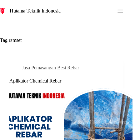
S
Hutama Teknik Indonesia
k
i
p
t
o
c
Tag
ramset
o
n
t
e
n
Jasa Pemasangan Besi Rebar
t
Aplikator Chemical Rebar