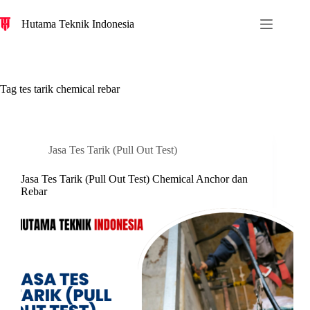
S
Hutama Teknik Indonesia
k
i
p
t
o
c
Tag
tes tarik chemical rebar
o
n
t
e
n
Jasa Tes Tarik (Pull Out Test)
t
Jasa Tes Tarik (Pull Out Test) Chemical Anchor dan
Rebar