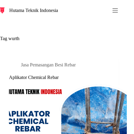
S
Hutama Teknik Indonesia
k
i
p
t
o
c
Tag
wurth
o
n
t
e
n
Jasa Pemasangan Besi Rebar
t
Aplikator Chemical Rebar